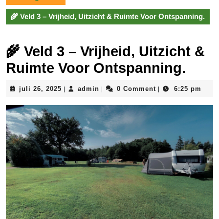
🌾 Veld 3 – Vrijheid, Uitzicht & Ruimte Voor Ontspanning.
🌾 Veld 3 – Vrijheid, Uitzicht &
Ruimte Voor Ontspanning.
juli
admin
juli 26, 2025
admin
0 Comment
6:25 pm
|
|
|
26,
2025